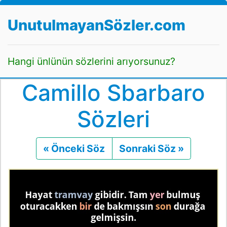
UnutulmayanSözler.com
Hangi ünlünün sözlerini arıyorsunuz?
Camillo Sbarbaro
Sözleri
« Önceki Söz
Önceki
Sonraki Söz »
Sonraki