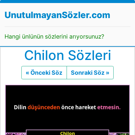
UnutulmayanSözler.com
Hangi ünlünün sözlerini arıyorsunuz?
Chilon Sözleri
« Önceki Söz
Önceki
Sonraki Söz »
Sonraki