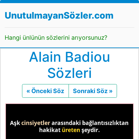
UnutulmayanSözler.com
Hangi ünlünün sözlerini arıyorsunuz?
Alain Badiou
Sözleri
« Önceki Söz
Önceki
Sonraki Söz »
Sonraki