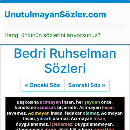
UnutulmayanSözler.com
Hangi ünlünün sözlerini arıyorsunuz?
Bedri Ruhselman
Sözleri
« Önceki Söz
Önceki
Sonraki Söz »
Sonraki