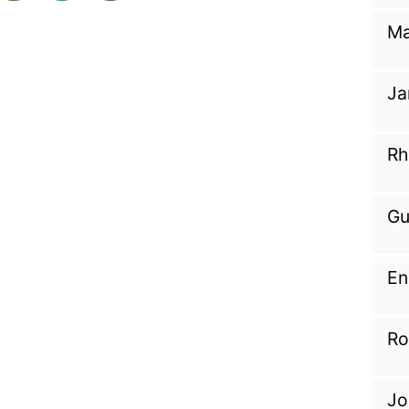
Ma
Ja
Rh
Gu
En
Ro
Jo