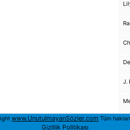
Li
Ra
Ch
De
J.
Me
www.UnutulmayanSözler.com
ight
Tüm hakları 
Gizlilik Politikası