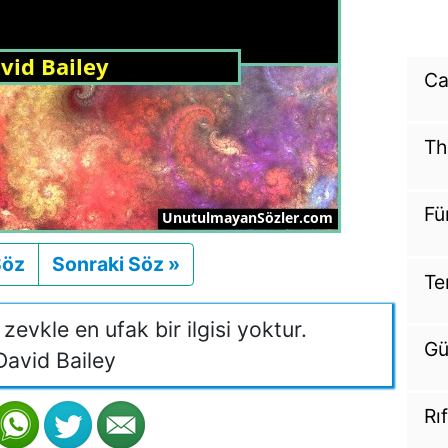
Ca
Th
Fü
Söz
Önceki
Sonraki Söz »
Sonraki
Te
 zevkle en ufak bir ilgisi yoktur.
Gü
avid Bailey
Rı