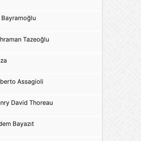
i Bayramoğlu
hraman Tazeoğlu
za
berto Assagioli
nry David Thoreau
dem Bayazıt