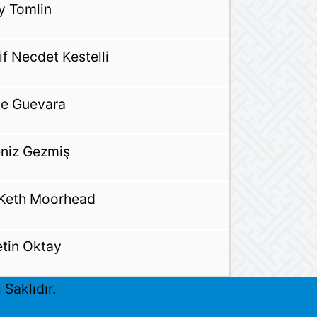
ly Tomlin
if Necdet Kestelli
e Guevara
niz Gezmiş
 Keth Moorhead
tin Oktay
Saklıdır.