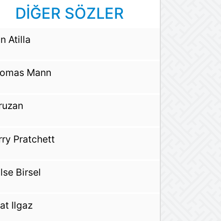
DİĞER SÖZLER
n Atilla
omas Mann
ruzan
rry Pratchett
lse Birsel
fat Ilgaz