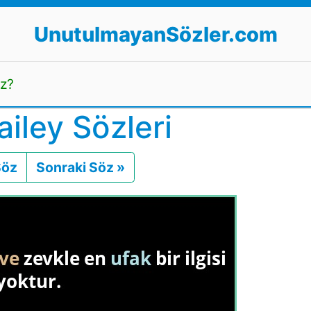
UnutulmayanSözler.com
uz?
iley Sözleri
Söz
Önceki
Sonraki Söz »
Sonraki