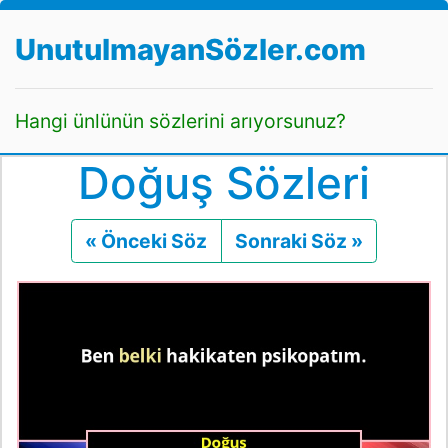
UnutulmayanSözler.com
Hangi ünlünün sözlerini arıyorsunuz?
Doğuş Sözleri
« Önceki Söz
Önceki
Sonraki Söz »
Sonraki