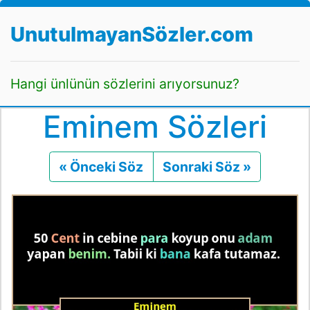
UnutulmayanSözler.com
Hangi ünlünün sözlerini arıyorsunuz?
Eminem Sözleri
« Önceki Söz
Önceki
Sonraki Söz »
Sonraki