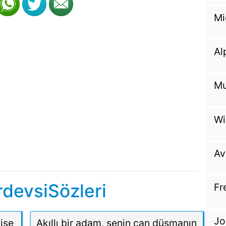
Mi
Al
Mu
Wi
Av
rdevsiSözleri
Fr
Jo
 ise
Akıllı bir adam, senin can düşmanın