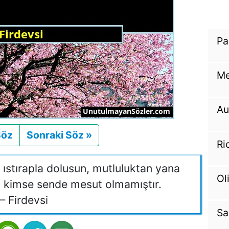
Pa
Me
Au
Söz
Önceki
Sonraki Söz »
Sonraki
Ri
ıstırapla dolusun, mutluluktan yana
Ol
lı kimse sende mesut olmamıştır.
 Firdevsi
Sa