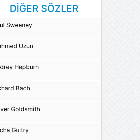
DİĞER SÖZLER
ul Sweeney
hmed Uzun
drey Hepburn
chard Bach
iver Goldsmith
cha Guitry