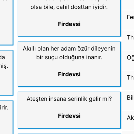
olsa bile, cahil dosttan iyidir.
Fe
Firdevsi
Th
Akıllı olan her adam özür dileyenin
da
bir suçu olduğuna inanır.
Oğ
iş.
Firdevsi
Th
Bi
Ateşten insana serinlik gelir mi?
rir.
Firdevsi
Ak