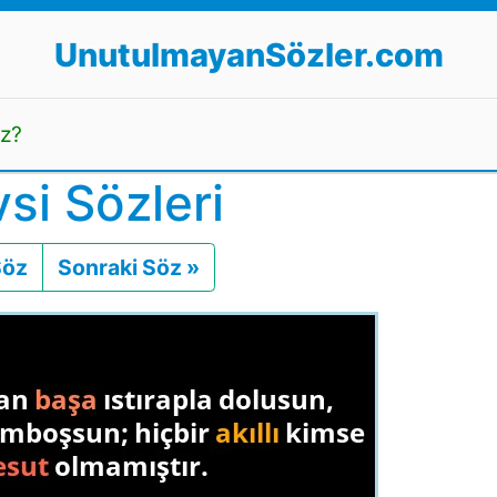
UnutulmayanSözler.com
uz?
vsi Sözleri
Söz
Önceki
Sonraki Söz »
Sonraki