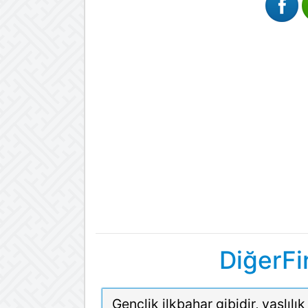
DiğerFi
Gençlik ilkbahar gibidir, yaşlılık