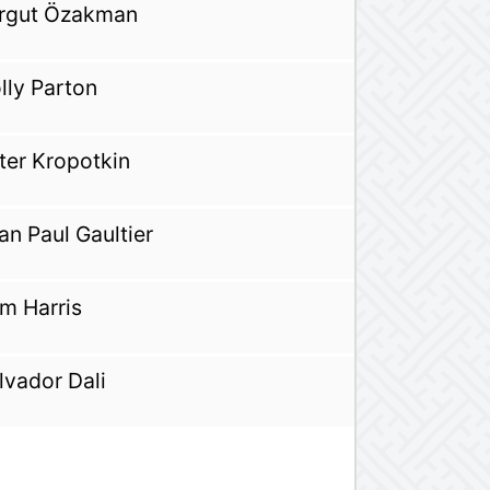
rgut Özakman
lly Parton
ter Kropotkin
an Paul Gaultier
m Harris
lvador Dali