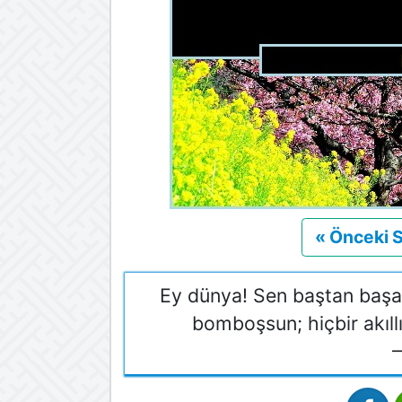
« Önceki 
Ey dünya! Sen baştan başa 
bomboşsun; hiçbir akıl
—