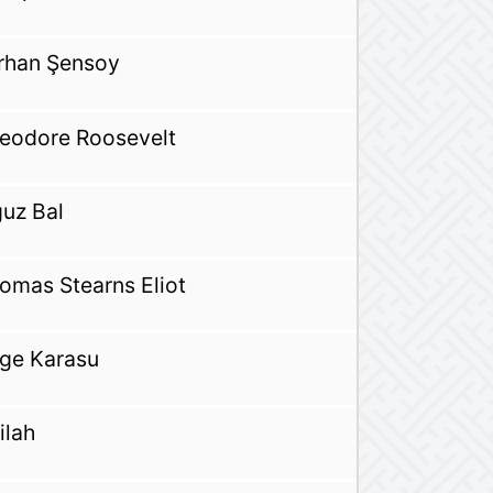
rhan Şensoy
eodore Roosevelt
uz Bal
omas Stearns Eliot
lge Karasu
ilah