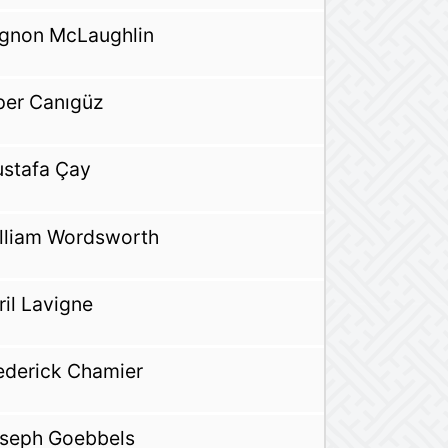
gnon McLaughlin
per Canıgüz
stafa Çay
lliam Wordsworth
ril Lavigne
ederick Chamier
seph Goebbels