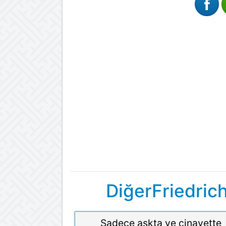
DiğerFriedric
Sadece aşkta ve cinayette