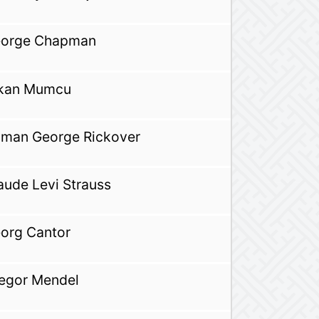
orge Chapman
kan Mumcu
man George Rickover
aude Levi Strauss
org Cantor
egor Mendel