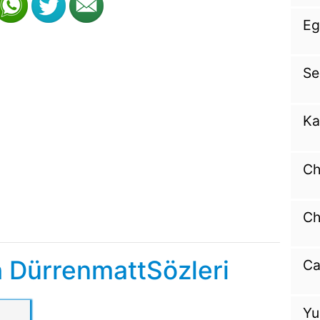
Eg
Se
Ka
Ch
Ch
h DürrenmattSözleri
Ca
Yu