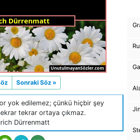
Gr
Ru
Ga
Söz
Önceki
Sonraki Söz »
Sonraki
Al
or yok edilemez; çünkü hiçbir şey
Ji
tekrar tekrar ortaya çıkmaz.
rich Dürrenmatt
St