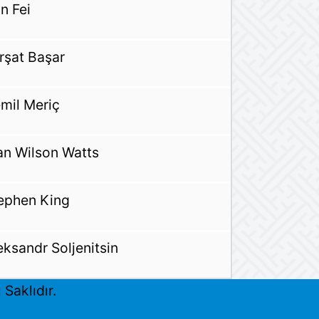
n Fei
rşat Başar
mil Meriç
an Wilson Watts
ephen King
eksandr Soljenitsin
Saklıdır.