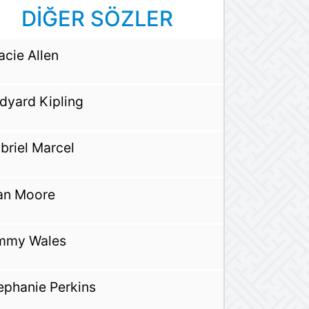
DİĞER SÖZLER
acie Allen
dyard Kipling
briel Marcel
an Moore
mmy Wales
ephanie Perkins