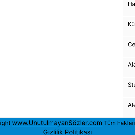
Ha
Kü
Ce
Al
St
Al
www.UnutulmayanSözler.com
ight
Tüm hakları 
Gizlilik Politikası