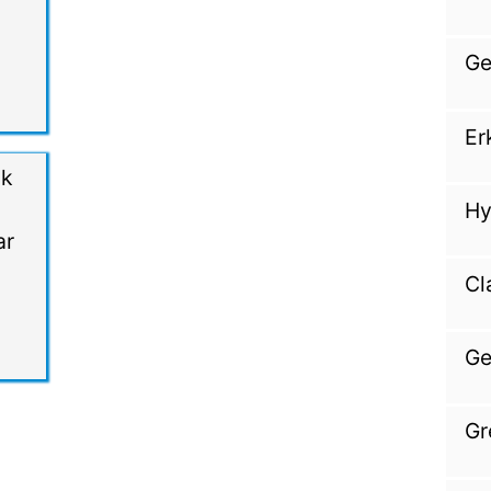
Ge
Er
ok
Hy
ar
Cl
Ge
Gr