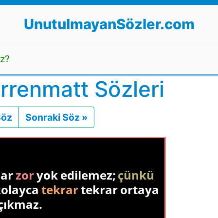
UnutulmayanSözler.com
uz?
rrenmatt Sözleri
Söz
Önceki
Sonraki Söz »
Sonraki