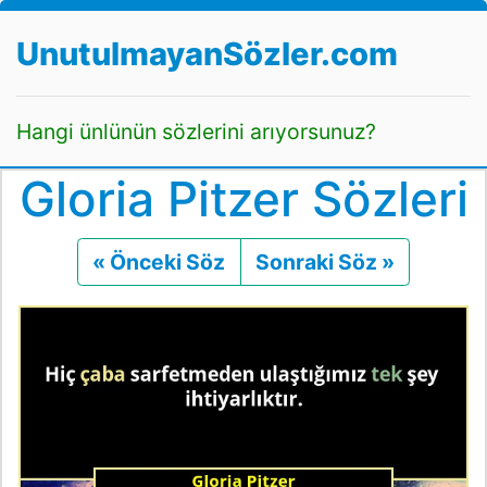
UnutulmayanSözler.com
Hangi ünlünün sözlerini arıyorsunuz?
Gloria Pitzer Sözleri
« Önceki Söz
Önceki
Sonraki Söz »
Sonraki