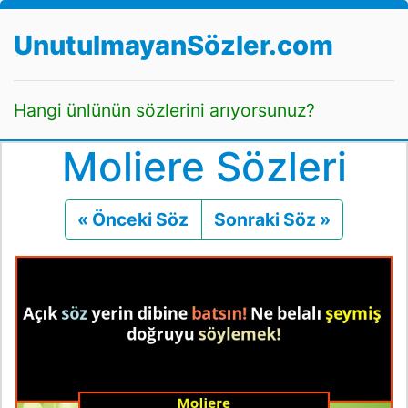
UnutulmayanSözler.com
Hangi ünlünün sözlerini arıyorsunuz?
Moliere Sözleri
« Önceki Söz
Önceki
Sonraki Söz »
Sonraki