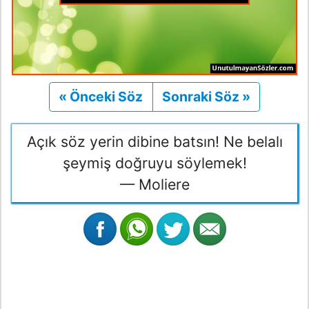
« Önceki Söz
Önceki
Sonraki Söz »
Sonraki
Açık söz yerin dibine batsın! Ne belalı
şeymiş doğruyu söylemek!
— Moliere