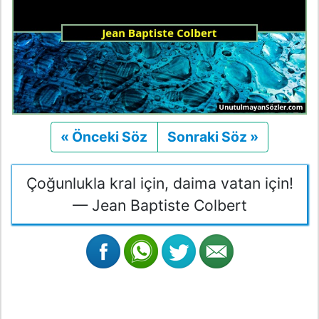
« Önceki Söz
Önceki
Sonraki Söz »
Sonraki
Çoğunlukla kral için, daima vatan için!
— Jean Baptiste Colbert