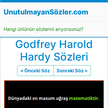
UnutulmayanSözler.com
Hangi ünlünün sözlerini arıyorsunuz?
Godfrey Harold
Hardy Sözleri
« Önceki Söz
Önceki
Sonraki Söz »
Sonraki