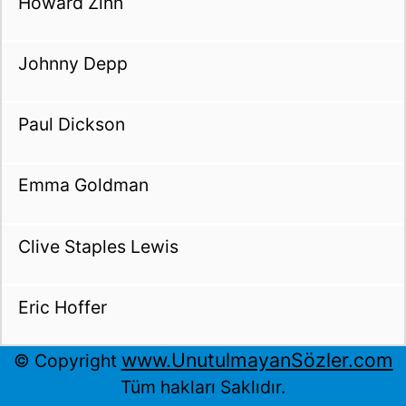
Howard Zinn
Johnny Depp
Paul Dickson
Emma Goldman
Clive Staples Lewis
Eric Hoffer
www.UnutulmayanSözler.com
© Copyright
Tüm hakları Saklıdır.