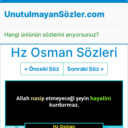
UnutulmayanSözler.com
Hangi ünlünün sözlerini arıyorsunuz?
Hz Osman Sözleri
« Önceki Söz
Önceki
Sonraki Söz »
Sonraki