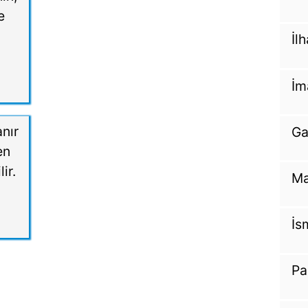
e
İl
İm
nır
Ga
en
ir.
Ma
İs
Pa