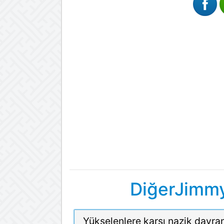
DiğerJimmy
Yükselenlere karşı nazik davran