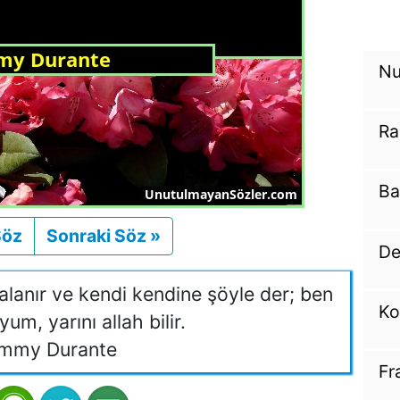
Nu
Ra
Ba
Söz
Önceki
Sonraki Söz »
Sonraki
De
alanır ve kendi kendine şöyle der; ben
Ko
m, yarını allah bilir.
mmy Durante
Fr