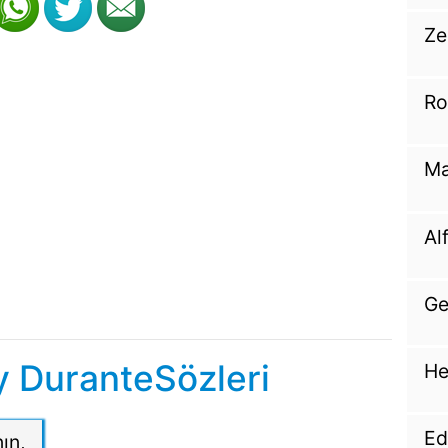
Ze
Ro
Ma
Al
Ge
 DuranteSözleri
He
Ed
ın,