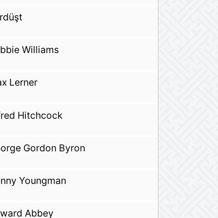
rdüşt
bbie Williams
x Lerner
fred Hitchcock
orge Gordon Byron
nny Youngman
ward Abbey