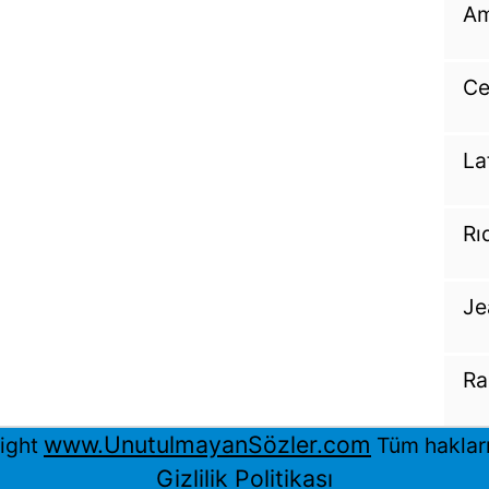
Am
Ce
La
Rı
Je
Ra
www.UnutulmayanSözler.com
ight
Tüm hakları 
Gizlilik Politikası