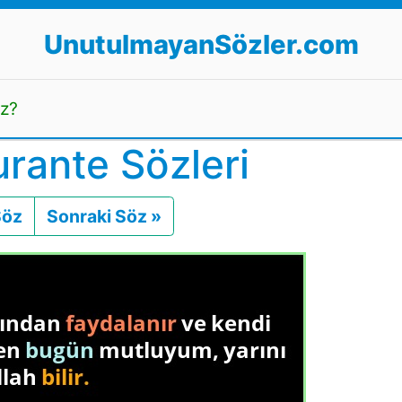
UnutulmayanSözler.com
uz?
rante Sözleri
Söz
Önceki
Sonraki Söz »
Sonraki