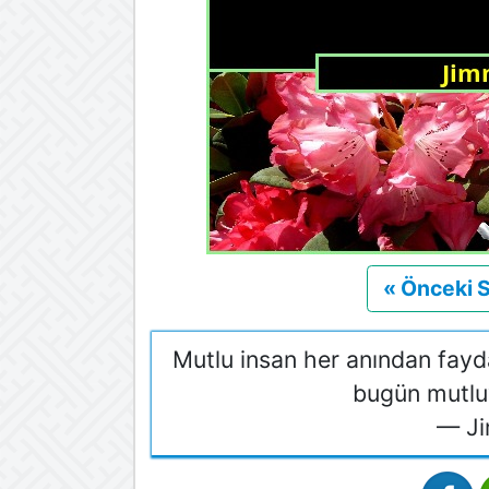
« Önceki 
Mutlu insan her anından fayd
bugün mutluyu
— Ji