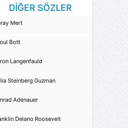
DİĞER SÖZLER
ray Mert
oul Bott
ron Langenfauld
lia Steinberg Guzman
nrad Adenauer
anklin Delano Roosevelt