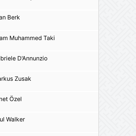
han Berk
am Muhammed Taki
briele D'Annunzio
rkus Zusak
met Özel
ul Walker