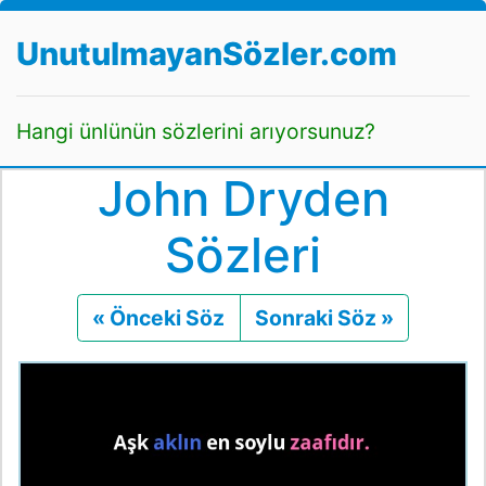
UnutulmayanSözler.com
Hangi ünlünün sözlerini arıyorsunuz?
John Dryden
Sözleri
« Önceki Söz
Önceki
Sonraki Söz »
Sonraki