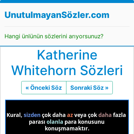
UnutulmayanSözler.com
Hangi ünlünün sözlerini arıyorsunuz?
Katherine
Whitehorn Sözleri
« Önceki Söz
Önceki
Sonraki Söz »
Sonraki