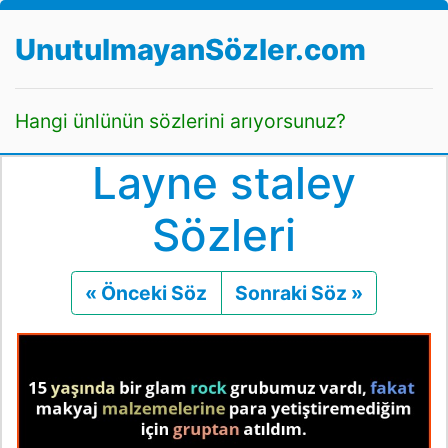
UnutulmayanSözler.com
Hangi ünlünün sözlerini arıyorsunuz?
Layne staley
Sözleri
« Önceki Söz
Önceki
Sonraki Söz »
Sonraki