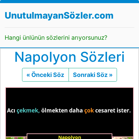
UnutulmayanSözler.com
Hangi ünlünün sözlerini arıyorsunuz?
Napolyon Sözleri
« Önceki Söz
Önceki
Sonraki Söz »
Sonraki