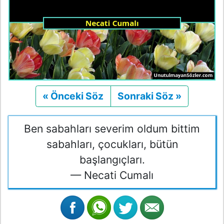
« Önceki Söz
Önceki
Sonraki Söz »
Sonraki
Ben sabahları severim oldum bittim
sabahları, çocukları, bütün
başlangıçları.
— Necati Cumalı