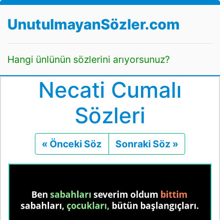
UnutulmayanSözler.com
Hangi ünlünün sözlerini arıyorsunuz?
Necati Cumalı
Sözleri
« Önceki Söz
Önceki
Sonraki Söz »
Sonraki