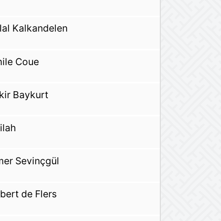
lal Kalkandelen
ile Coue
kir Baykurt
ilah
er Sevinçgül
bert de Flers