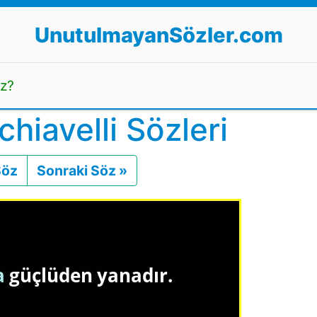
UnutulmayanSözler.com
uz?
hiavelli Sözleri
Söz
Önceki
Sonraki Söz »
Sonraki