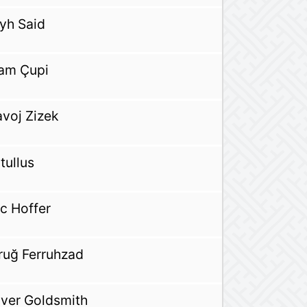
yh Said
lam Çupi
avoj Zizek
tullus
ic Hoffer
ruğ Ferruhzad
iver Goldsmith