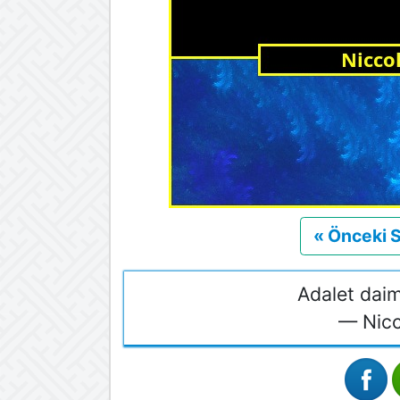
« Önceki 
Adalet daim
— Nicc