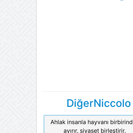
DiğerNiccolo 
Ahlak insanla hayvanı birbirin
ayırır, siyaset birleştirir.