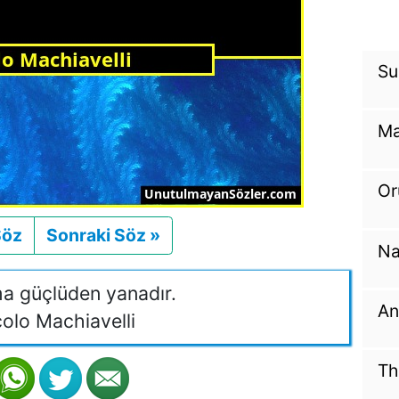
Su
Ma
Or
Söz
Önceki
Sonraki Söz »
Sonraki
Na
a güçlüden yanadır.
An
olo Machiavelli
Th