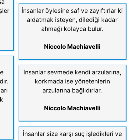
sa
şler
İnsanlar öylesine saf ve zayıftırlar ki
aldatmak isteyen, dilediği kadar
ahmağı kolayca bulur.
Niccolo Machiavelli
ve
İnsanlar sevmede kendi arzularına,
ır.
korkmada ise yönetenlerin
arı
arzularına bağlıdırlar.
ak
Niccolo Machiavelli
İnsanlar size karşı suç işledikleri ve