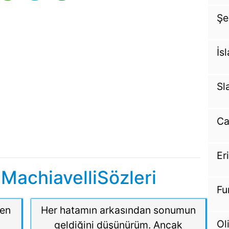
Şe
İs
Sl
Ca
Er
MachiavelliSözleri
Fu
den
Her hatamın arkasından sonumun
Ol
geldiğini düşünürüm. Ancak