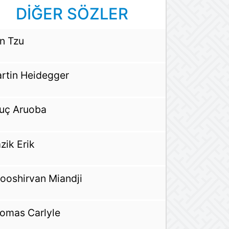
DİĞER SÖZLER
n Tzu
rtin Heidegger
uç Aruoba
zik Erik
ooshirvan Miandji
omas Carlyle