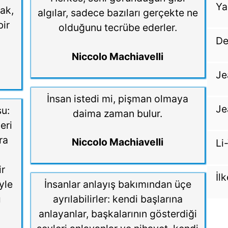
Ya
ak,
algılar, sadece bazıları gerçekte ne
bir
olduğunu tecrübe ederler.
De
Niccolo Machiavelli
Je
İnsan istedi mi, pişman olmaya
Je
şu:
daima zaman bulur.
eri
ra
Niccolo Machiavelli
Li
ir
İl
yle
İnsanlar anlayış bakımından üçe
ı
ayrılabilirler: kendi başlarına
anlayanlar, başkalarının gösterdiği