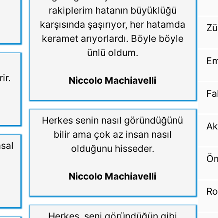
rakiplerim hatanın büyüklüğü
karşısında şaşırıyor, her hatamda
Zü
keramet arıyorlardı. Böyle böyle
ünlü oldum.
Em
ir.
Niccolo Machiavelli
Fa
Herkes senin nasıl göründüğünü
Ak
bilir ama çok az insan nasıl
sal
olduğunu hisseder.
Öm
Niccolo Machiavelli
Ro
Herkes, seni göründüğün gibi