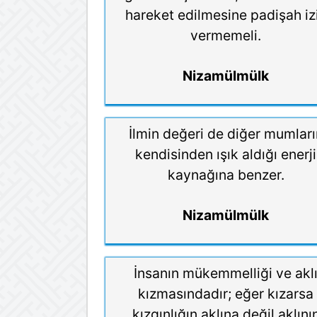
hareket edilmesine padişah iz
vermemeli.
Nizamülmülk
İlmin değeri de diğer mumları
kendisinden ışık aldığı enerji
kaynağına benzer.
Nizamülmülk
İnsanın mükemmelliği ve akl
kızmasındadır; eğer kızarsa
kızgınlığın aklına değil aklını