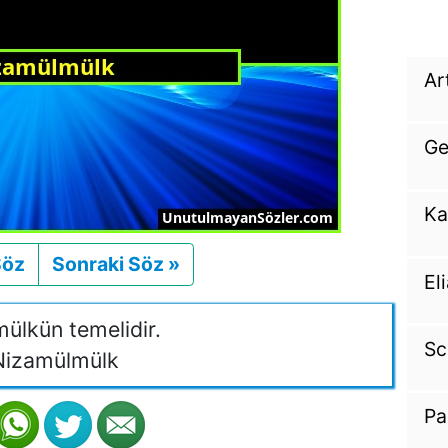
Ar
Ge
Ka
Söz
Önceki
Sonraki Söz »
Sonraki
El
mülkün temelidir.
Sc
izamülmülk
Pa