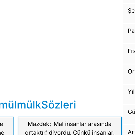
Şe
Pa
Fr
Or
Yı
mülmülkSözleri
Gü
ne
Mazdek; 'Mal insanlar arasında
Ar
ne
ortaktır.' diyordu. Çünkü insanlar,