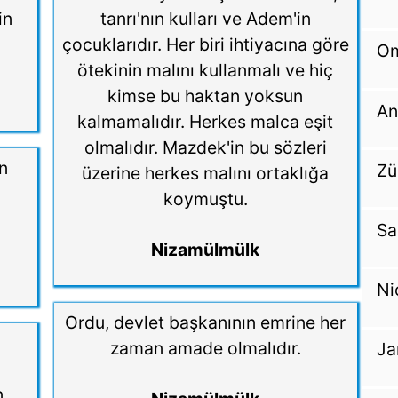
in
tanrı'nın kulları ve Adem'in
çocuklarıdır. Her biri ihtiyacına göre
Om
ötekinin malını kullanmalı ve hiç
kimse bu haktan yoksun
An
kalmamalıdır. Herkes malca eşit
olmalıdır. Mazdek'in bu sözleri
n
Zü
üzerine herkes malını ortaklığa
koymuştu.
Sa
Nizamülmülk
Ni
Ordu, devlet başkanının emrine her
ı
zaman amade olmalıdır.
Ja
n