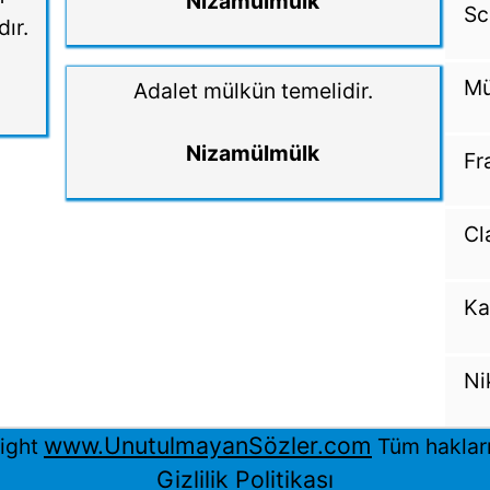
Nizamülmülk
Sc
dır.
Mü
Adalet mülkün temelidir.
Nizamülmülk
Fr
Cl
Ka
Ni
www.UnutulmayanSözler.com
ight
Tüm hakları 
Gizlilik Politikası