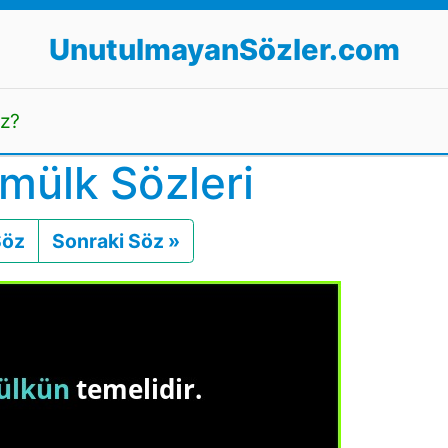
UnutulmayanSözler.com
uz?
mülk Sözleri
Söz
Önceki
Sonraki Söz »
Sonraki