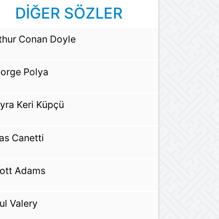
DİĞER SÖZLER
thur Conan Doyle
orge Polya
yra Keri Küpçü
ias Canetti
ott Adams
ul Valery