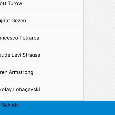
ott Turow
jdat Gezen
ancesco Petrarca
aude Levi Strauss
ren Armstrong
kolay Lobaçevski
Saklıdır.