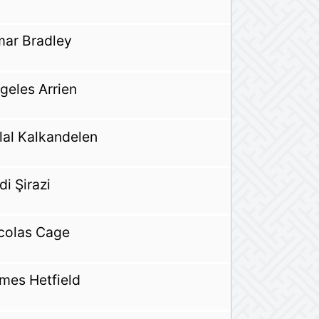
ar Bradley
geles Arrien
lal Kalkandelen
di Şirazi
colas Cage
mes Hetfield