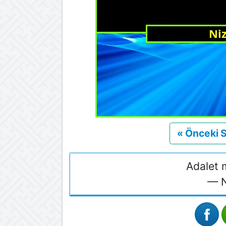
« Önceki 
Adalet 
— N