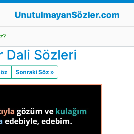
UnutulmayanSözler.com
uz?
 Dali Sözleri
Söz
Önceki
Sonraki Söz »
Sonraki