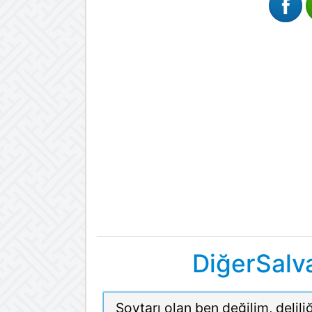
DiğerSalva
Soytarı olan ben değilim, deliliğ