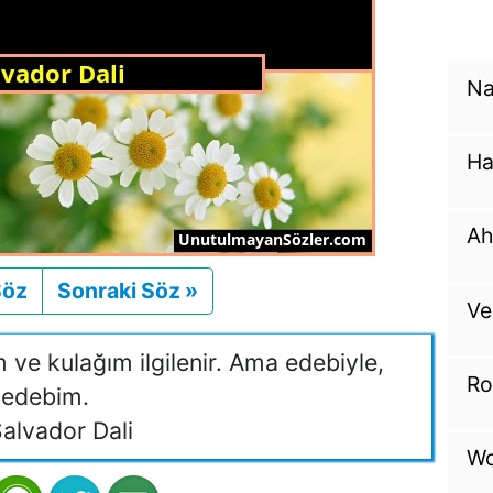
Na
Ha
Ah
Söz
Önceki
Sonraki Söz »
Sonraki
Ve
 ve kulağım ilgilenir. Ama edebiyle,
Ro
edebim.
alvador Dali
Wo