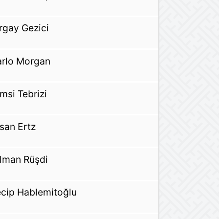
rgay Gezici
rlo Morgan
msi Tebrizi
san Ertz
lman Rüşdi
cip Hablemitoğlu