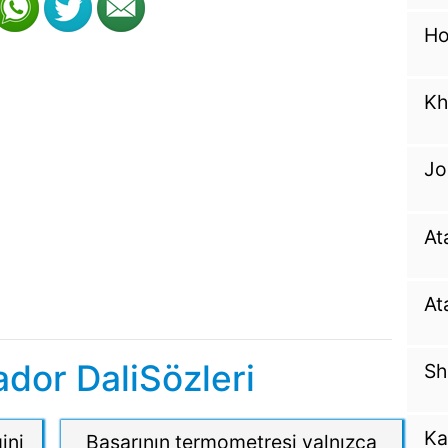
Ho
Kh
Jo
At
At
dor DaliSözleri
Sh
Ka
ini
Başarının termometresi yalnızca