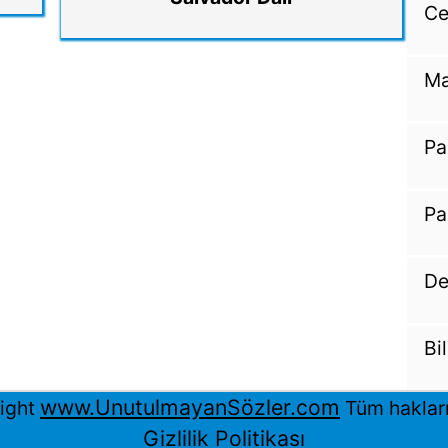
Ce
Ma
Pa
Pa
De
Bi
www.UnutulmayanSözler.com
ight
Tüm hakları 
Gizlilik Politikası