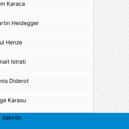
m Karaca
rtin Heidegger
ul Henze
nait Istrati
nis Diderot
lge Karasu
Saklıdır.