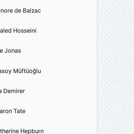
nore de Balzac
aled Hosseini
e Jonas
asoy Müftüoğlu
a Demirer
aron Tate
therine Hepburn