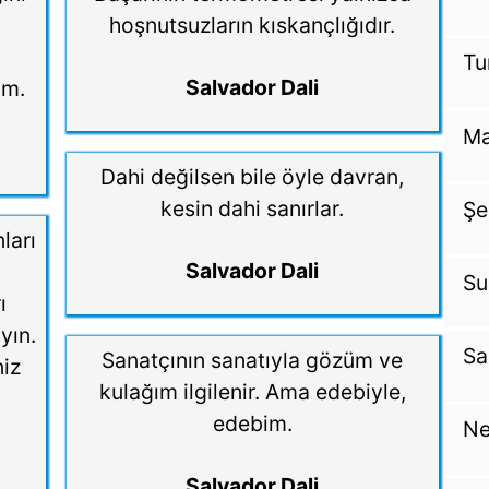
u
hoşnutsuzların kıskançlığıdır.
Tu
Salvador Dali
um.
Ma
Dahi değilsen bile öyle davran,
kesin dahi sanırlar.
Şe
ları
Salvador Dali
Su
ı
yın.
Sa
Sanatçının sanatıyla gözüm ve
niz
kulağım ilgilenir. Ama edebiyle,
edebim.
Ne
Salvador Dali