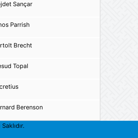
jdet Sançar
os Parrish
rtolt Brecht
sud Topal
cretius
rnard Berenson
Saklıdır.