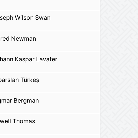
seph Wilson Swan
fred Newman
hann Kaspar Lavater
parslan Türkeş
gmar Bergman
well Thomas