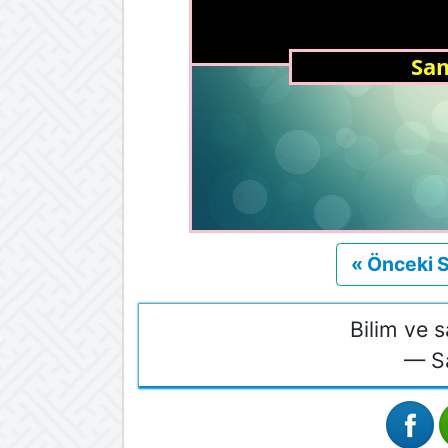
« Önceki 
Bilim ve s
— S