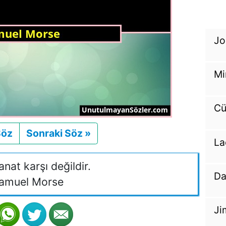
Jo
Mi
Cü
Söz
Önceki
Sonraki Söz »
Sonraki
La
anat karşı değildir.
Da
amuel Morse
Ji