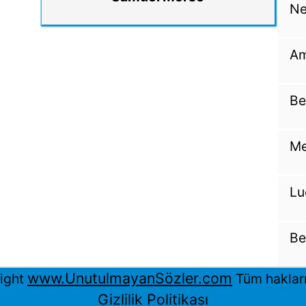
Ne
Am
Be
Me
Lu
Be
www.UnutulmayanSözler.com
ight
Tüm hakları 
Gizlilik Politikası