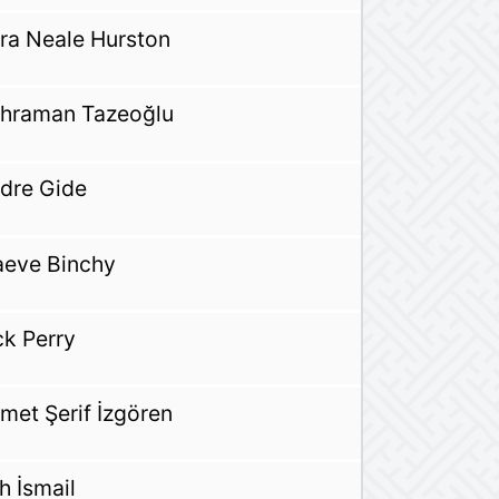
ra Neale Hurston
hraman Tazeoğlu
dre Gide
eve Binchy
ck Perry
met Şerif İzgören
h İsmail