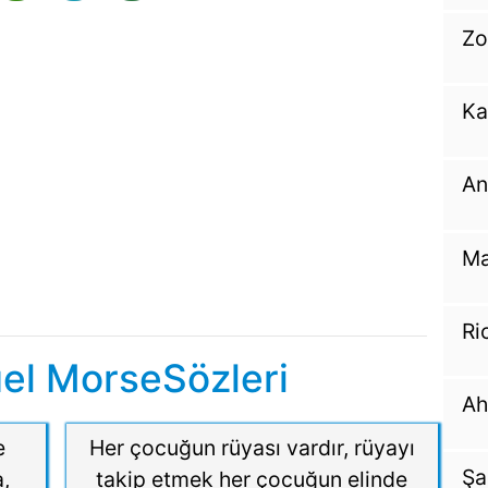
Zo
Ka
An
Ma
Ri
el MorseSözleri
Ah
e
Her çocuğun rüyası vardır, rüyayı
Şa
a,
takip etmek her çocuğun elinde