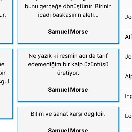
bunu gerçeğe dönüştürür. Birinin
ur.
icadı başkasının aleti...
Jo
Samuel Morse
Al
ş
Ne yazık ki resmin adı da tarif
Jo
ne
edemediğim bir kalp üzüntüsü
bir
üretiyor.
Al
şgul
Samuel Morse
In
Bilim ve sanat karşı değildir.
Lo
Samuel Morse