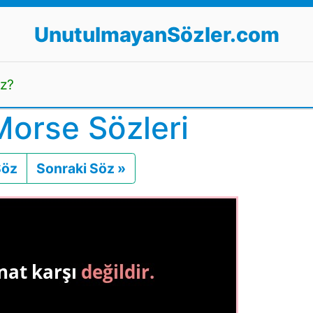
UnutulmayanSözler.com
uz?
orse Sözleri
Söz
Önceki
Sonraki Söz »
Sonraki