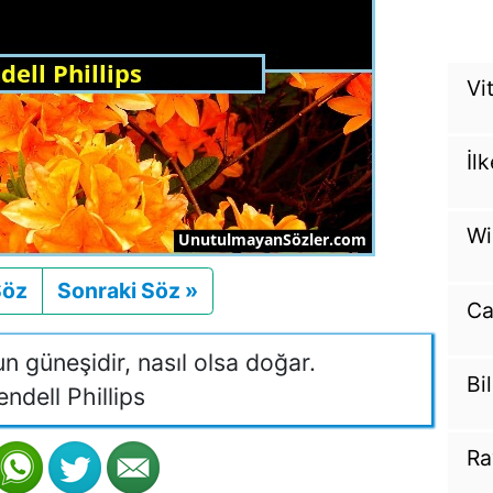
Vit
İl
Wi
Söz
Önceki
Sonraki Söz »
Sonraki
Ca
 güneşidir, nasıl olsa doğar.
Bi
ndell Phillips
Ra