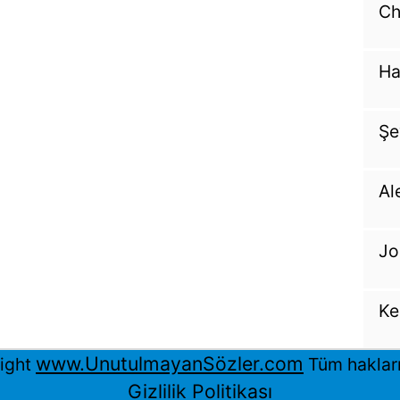
Ch
Ha
Şe
Al
Jo
Ke
www.UnutulmayanSözler.com
ight
Tüm hakları 
Gizlilik Politikası