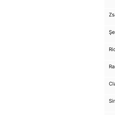
Zs
Şe
Ri
Ra
Cl
Si