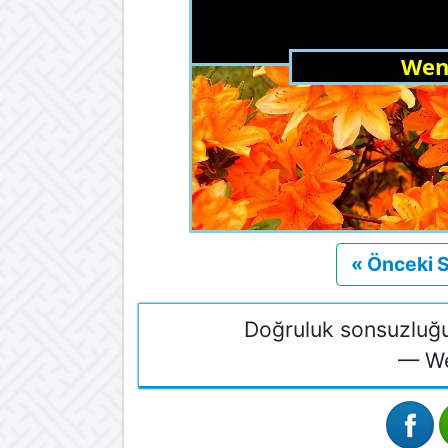
« Önceki 
Doğruluk sonsuzluğun
— We