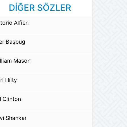
DİĞER SÖZLER
torio Alfieri
ker Başbuğ
lliam Mason
rl Hilty
ll Clinton
vi Shankar