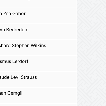
a Zsa Gabor
yh Bedreddin
chard Stephen Wilkins
smus Lerdorf
aude Levi Strauss
nan Cemgil