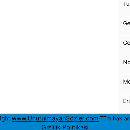
Tu
Ge
Ge
No
Me
Er
www.UnutulmayanSözler.com
ight
Tüm hakları 
Gizlilik Politikası