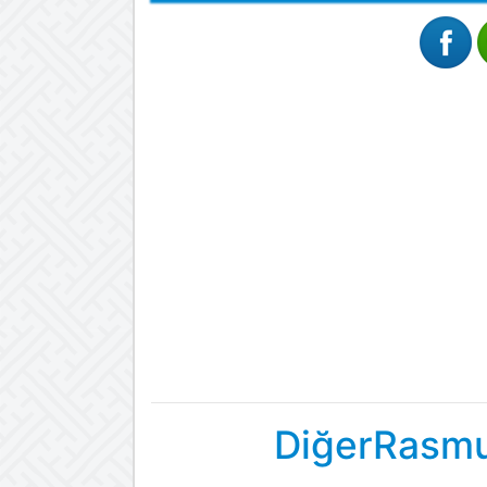
DiğerRasmu