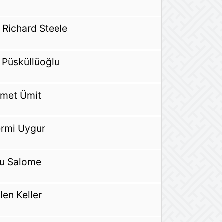
r Richard Steele
i Püsküllüoğlu
met Ümit
rmi Uygur
u Salome
len Keller