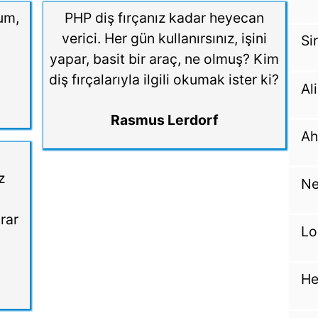
um,
PHP diş fırçanız kadar heyecan
verici. Her gün kullanırsınız, işini
Si
yapar, basit bir araç, ne olmuş? Kim
diş fırçalarıyla ilgili okumak ister ki?
Al
Rasmus Lerdorf
Ah
z
Ne
rar
Lo
He