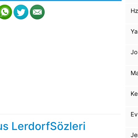
Hz
Ya
Jo
Ma
Ke
Ev
s LerdorfSözleri
Je