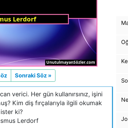
Ma
Oğ
Ke
Söz
Önceki
Sonraki Söz »
Sonraki
So
n verici. Her gün kullanırsınız, işini
Ne
uş? Kim diş fırçalarıyla ilgili okumak
ister ki?
Jo
smus Lerdorf