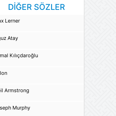
DİĞER SÖZLER
x Lerner
uz Atay
mal Kılıçdaroğlu
lon
il Armstrong
seph Murphy