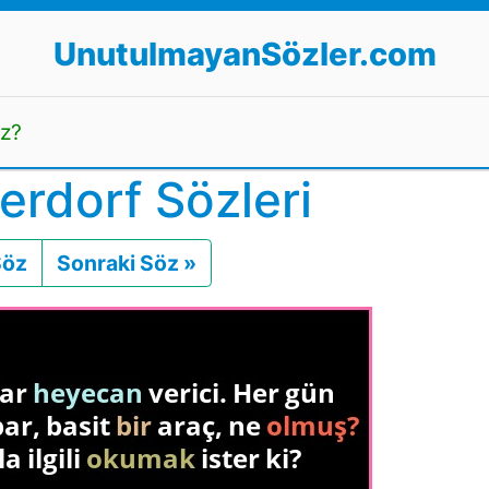
UnutulmayanSözler.com
uz?
rdorf Sözleri
Söz
Önceki
Sonraki Söz »
Sonraki