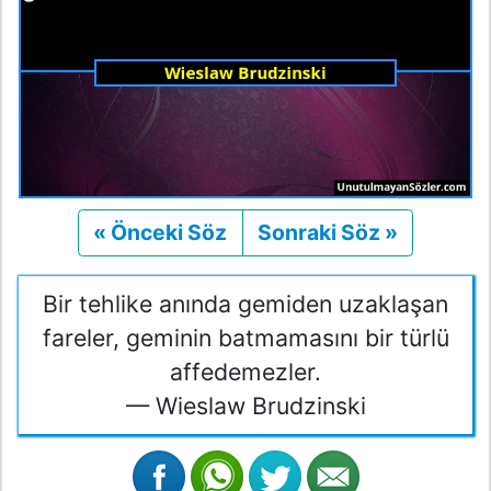
« Önceki Söz
Önceki
Sonraki Söz »
Sonraki
Bir tehlike anında gemiden uzaklaşan
fareler, geminin batmamasını bir türlü
affedemezler.
— Wieslaw Brudzinski