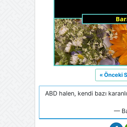
« Önceki 
ABD halen, kendi bazı karanl
— B