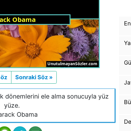
En
Ya
Gü
Söz
Önceki
Sonraki Söz »
Sonraki
Ja
ık dönemlerini ele alma sonucuyla yüz
Bü
yüze.
arack Obama
De