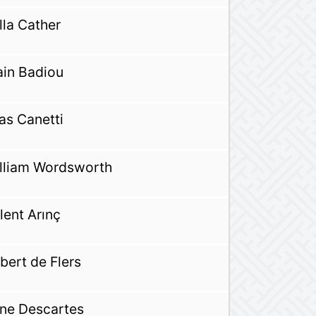
lla Cather
ain Badiou
ias Canetti
lliam Wordsworth
lent Arınç
bert de Flers
ne Descartes