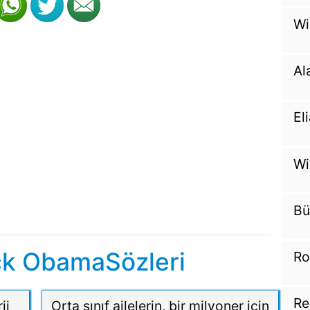
Wi
Al
El
Wi
Bü
ck ObamaSözleri
Ro
Re
ji
Orta sınıf ailelerin, bir milyoner için