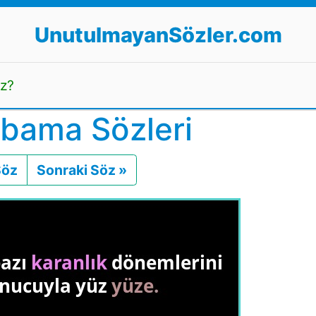
UnutulmayanSözler.com
uz?
bama Sözleri
Söz
Önceki
Sonraki Söz »
Sonraki