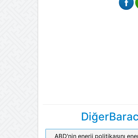
DiğerBara
ABD'nin enerji politikasını ener