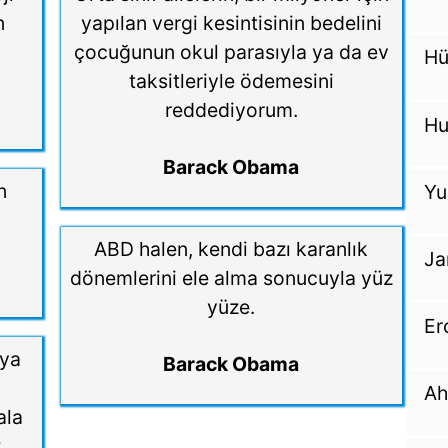
n
yapılan vergi kesintisinin bedelini
çocuğunun okul parasıyla ya da ev
Hü
taksitleriyle ödemesini
reddediyorum.
Hu
Barack Obama
n
Yu
ABD halen, kendi bazı karanlık
Ja
dönemlerini ele alma sonucuyla yüz
yüze.
Er
aya
Barack Obama
Ah
ala
.