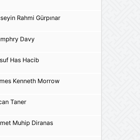
seyin Rahmi Gürpınar
mphry Davy
suf Has Hacib
mes Kenneth Morrow
can Taner
met Muhip Diranas