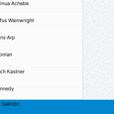
inua Achebe
fus Wainwright
ns Arp
eoman
ich Kastner
nnedy
Saklıdır.