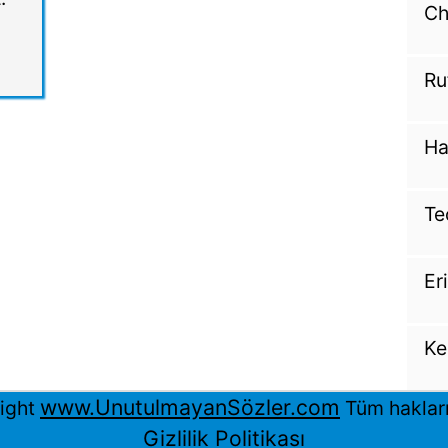
Ch
Ru
Ha
T
Er
Ke
www.UnutulmayanSözler.com
ight
Tüm hakları 
Gizlilik Politikası