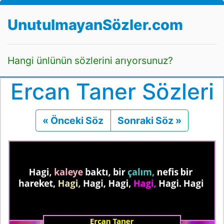
UnutulmayanSözler.com
Hangi ünlünün sözlerini arıyorsunuz?
Ercan Taner Sözleri
« Önceki Söz
Önceki
Sonraki Söz »
Sonraki