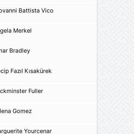
ovanni Battista Vico
gela Merkel
ar Bradley
cip Fazıl Kısakürek
ckminster Fuller
lena Gomez
rguerite Yourcenar