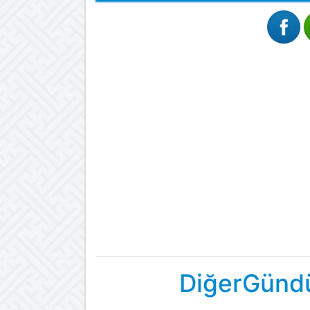
DiğerGündü