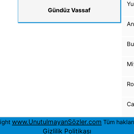
Yu
Gündüz Vassaf
An
Bu
Mi
Ro
Ca
www.UnutulmayanSözler.com
ight
Tüm hakları 
Gizlilik Politikası