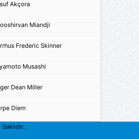
suf Akçora
ooshirvan Miandji
rrhus Frederic Skinner
yamoto Musashi
ger Dean Miller
rpe Diem
Saklıdır.