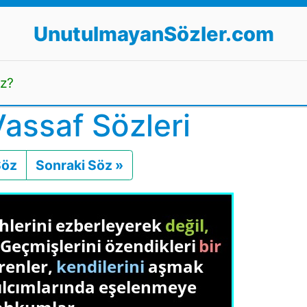
UnutulmayanSözler.com
uz?
assaf Sözleri
Söz
Önceki
Sonraki Söz »
Sonraki