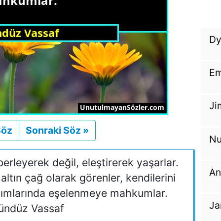
Dy
Em
Ji
Söz
Önceki
Sonraki Söz »
Sonraki
Nu
berleyerek değil, eleştirerek yaşarlar.
An
altın çağ olarak görenler, kendilerini
ılcımlarında eşelenmeye mahkumlar.
Ja
ündüz Vassaf