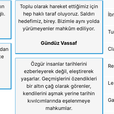
ın
Toplu olarak hareket ettiğimiz için
lı.
hep haklı taraf oluyoruz. Saldırı
İb
hedefimiz, birey. Bizimle aynı yolda
yürümeyenler mahkûm ediliyor.
Tu
Gündüz Vassaf
Cl
ndan
ce
Özgür insanlar tarihlerini
Re
ezberleyerek değil, eleştirerek
yaşarlar. Geçmişlerini özendikleri
Le
bir altın çağ olarak görenler,
kendilerini aşmak yerine tarihin
Ga
kıvılcımlarında eşelenmeye
mahkumlar.