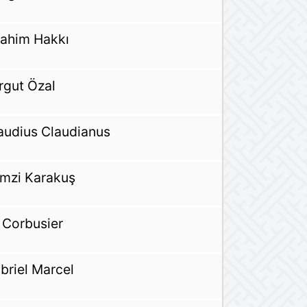
rahim Hakkı
rgut Özal
audius Claudianus
mzi Karakuş
 Corbusier
briel Marcel