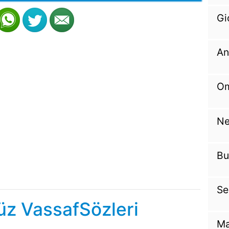
Gi
An
Om
Ne
Bu
Se
z VassafSözleri
Ma