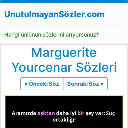
UnutulmayanSözler.com
Hangi ünlünün sözlerini arıyorsunuz?
Marguerite
Yourcenar Sözleri
« Önceki Söz
Önceki
Sonraki Söz »
Sonraki