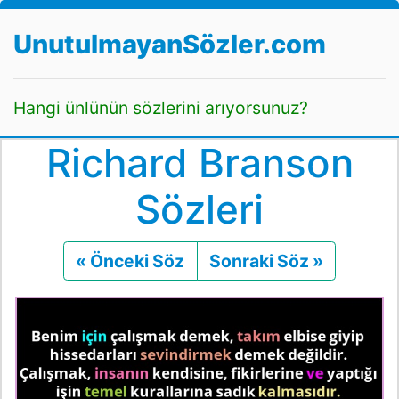
UnutulmayanSözler.com
Hangi ünlünün sözlerini arıyorsunuz?
Richard Branson
Sözleri
« Önceki Söz
Önceki
Sonraki Söz »
Sonraki