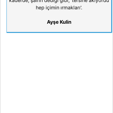
kaderde, şairin dediği gibi, 'tersine akıyordu
hep içimin ırmakları'.
Ayşe Kulin