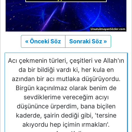
« Önceki Söz
Önceki
Sonraki Söz »
Sonraki
Acı çekmenin türleri, çeşitleri ve Allah'ın
da bir bildiği vardı ki, her kula en
azından bir acı mutlaka düşürüyordu.
Birgün kaçınılmaz olarak benim de
sevdiklerime vereceğim acıyı
düşününce ürperdim, bana biçilen
kaderde, şairin dediği gibi, 'tersine
akıyordu hep içimin ırmakları'.