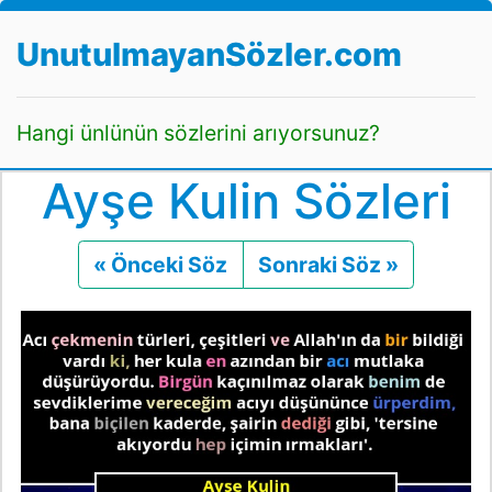
UnutulmayanSözler.com
Hangi ünlünün sözlerini arıyorsunuz?
Ayşe Kulin Sözleri
« Önceki Söz
Önceki
Sonraki Söz »
Sonraki