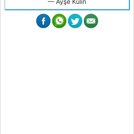
— Ayşe Kulin