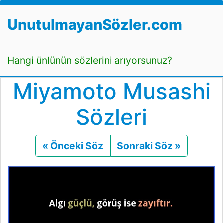
UnutulmayanSözler.com
Hangi ünlünün sözlerini arıyorsunuz?
Miyamoto Musashi
Sözleri
« Önceki Söz
Önceki
Sonraki Söz »
Sonraki