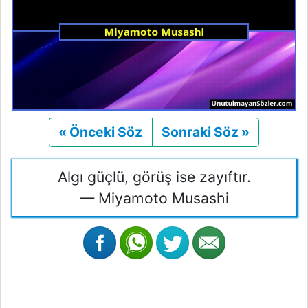
« Önceki Söz
Önceki
Sonraki Söz »
Sonraki
Algı güçlü, görüş ise zayıftır.
— Miyamoto Musashi