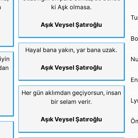
n
ki Aşk olmasa.
Tu
Aşık Veysel Şatıroğlu
Bo
Hayal bana yakın, yar bana uzak.
iyin
Nu
Aşık Veysel Şatıroğlu
ndan
En
.
Her gün aklımdan geçiyorsun, insan
Ly
bir selam verir.
Aşık Veysel Şatıroğlu
Öm