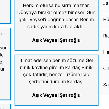
Ja
Herkim olursa bu sırra mazhar.
Dünyaya bırakır ölmez bir eser. Gün
gelir Veysel'i bağrına basar. Benim
Hü
sadık yarim kara topraktır.
n
Ri
Aşık Veysel Şatıroğlu
ı
şsün
He
de
İtimat edersen benim sözüme Gel
e,
birlik kavline girelim kardaş Birlik
Ch
sun
çok tatlıdır, benzer üzüme İçip
şerbetini duralım kardaş.
Sa
Aşık Veysel Şatıroğlu