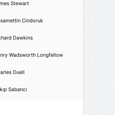
mes Stewart
samettin Cindoruk
chard Dawkins
nry Wadsworth Longfellow
arles Duell
kıp Sabancı