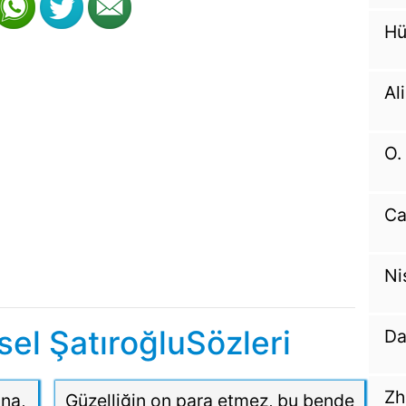
Hü
Al
O.
Ca
Ni
el ŞatıroğluSözleri
Da
Zh
na,
Güzelliğin on para etmez, bu bende