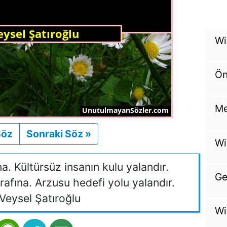
Wi
Ön
Me
Söz
Önceki
Sonraki Söz »
Sonraki
Wi
a. Kültürsüz insanın kulu yalandır.
Ge
afına. Arzusu hedefi yolu yalandır.
Veysel Şatıroğlu
Wi