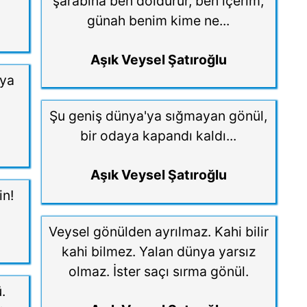
şarabına ben doldurur, ben içerim,
günah benim kime ne...
Aşık Veysel Şatıroğlu
nya
Şu geniş dünya'ya sığmayan gönül,
bir odaya kapandı kaldı...
Aşık Veysel Şatıroğlu
in!
Veysel gönülden ayrılmaz. Kahi bilir
kahi bilmez. Yalan dünya yarsız
olmaz. İster saçı sırma gönül.
.