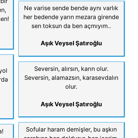
bir
Ne varise sende bende aynı varlık
en,
her bedende yarın mezara girende
sen!
sen toksun da ben açmıyım..
Aşık Veysel Şatıroğlu
Seversin, alırsın, karın olur.
yol
Seversin, alamazsın, karasevdalın
rda
olur.
Aşık Veysel Şatıroğlu
Sofular haram demişler, bu aşkın
a!