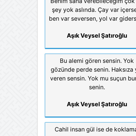
Benim sana verebileceğim çok 
şey yok aslında. Çay var içers
ben var seversen, yol var gider
Aşık Veysel Şatıroğlu
Bu alemi gören sensin. Yok
gözünde perde senin. Haksıza 
veren sensin. Yok mu suçun bu
senin.
Aşık Veysel Şatıroğlu
Cahil insan gül ise de koklam