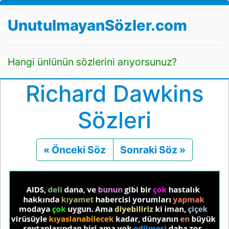
UnutulmayanSözler.com
Hangi ünlünün sözlerini arıyorsunuz?
Richard Dawkins
Sözleri
« Önceki Söz
Önceki
Sonraki Söz »
Sonraki