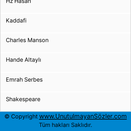
Hz Hasan
Kaddafi
Charles Manson
Hande Altaylı
Emrah Serbes
Shakespeare
www.UnutulmayanSözler.com
© Copyright
Tüm hakları Saklıdır.