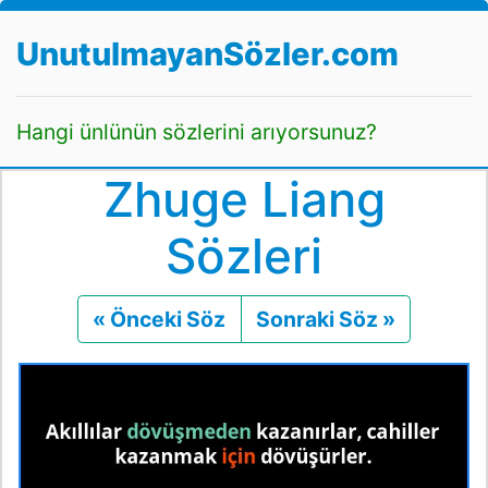
UnutulmayanSözler.com
Hangi ünlünün sözlerini arıyorsunuz?
Zhuge Liang
Sözleri
« Önceki Söz
Önceki
Sonraki Söz »
Sonraki