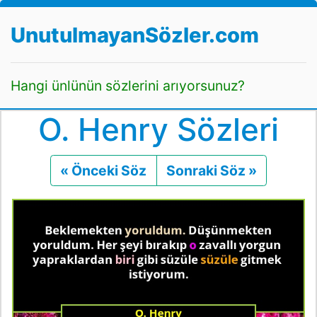
UnutulmayanSözler.com
Hangi ünlünün sözlerini arıyorsunuz?
O. Henry Sözleri
« Önceki Söz
Önceki
Sonraki Söz »
Sonraki