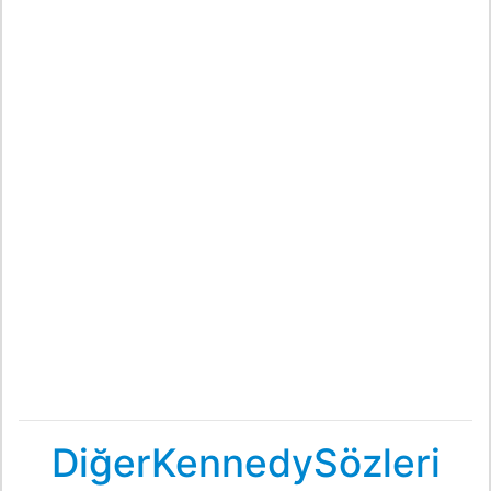
DiğerKennedySözleri