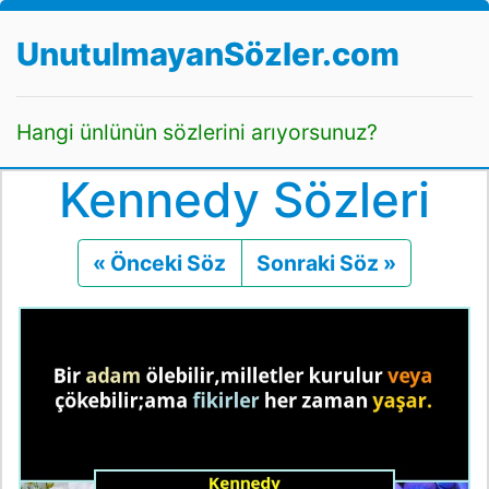
UnutulmayanSözler.com
Hangi ünlünün sözlerini arıyorsunuz?
Kennedy Sözleri
« Önceki Söz
Önceki
Sonraki Söz »
Sonraki