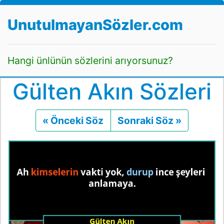
UnutulmayanSözler.com
Hangi ünlünün sözlerini arıyorsunuz?
Gülten Akın Sözleri
« Önceki Söz
Önceki
Sonraki Söz »
Sonraki