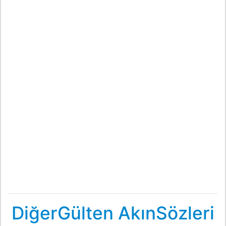
DiğerGülten AkınSözleri