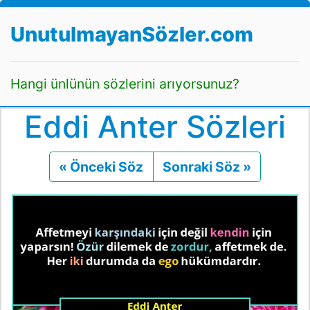
UnutulmayanSözler.com
Hangi ünlünün sözlerini arıyorsunuz?
Eddi Anter Sözleri
« Önceki Söz
Önceki
Sonraki Söz »
Sonraki