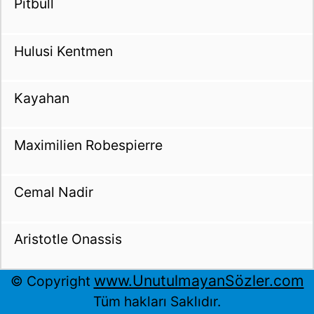
Pitbull
Hulusi Kentmen
Kayahan
Maximilien Robespierre
Cemal Nadir
Aristotle Onassis
www.UnutulmayanSözler.com
© Copyright
Tüm hakları Saklıdır.