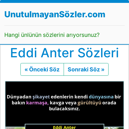
UnutulmayanSözler.com
Hangi ünlünün sözlerini arıyorsunuz?
Eddi Anter Sözleri
« Önceki Söz
Önceki
Sonraki Söz »
Sonraki