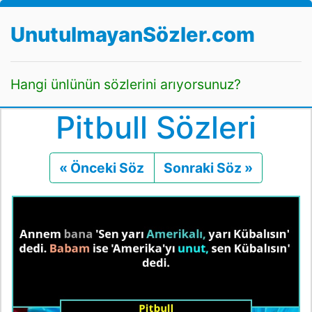
UnutulmayanSözler.com
Hangi ünlünün sözlerini arıyorsunuz?
Pitbull Sözleri
« Önceki Söz
Önceki
Sonraki Söz »
Sonraki