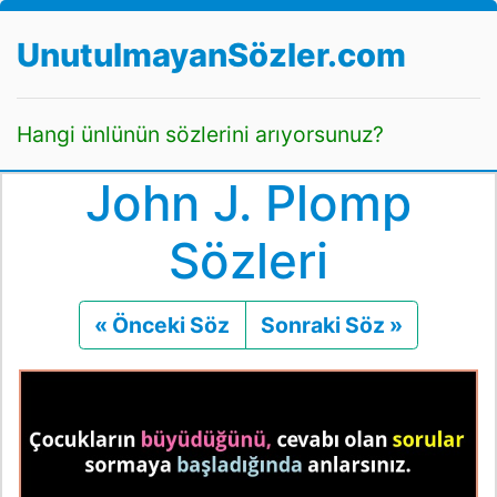
UnutulmayanSözler.com
Hangi ünlünün sözlerini arıyorsunuz?
John J. Plomp
Sözleri
« Önceki Söz
Önceki
Sonraki Söz »
Sonraki