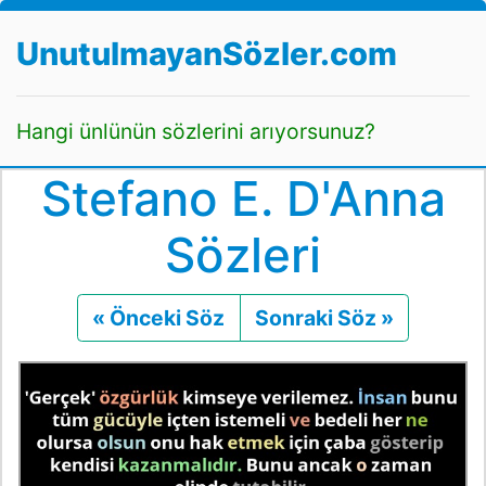
UnutulmayanSözler.com
Hangi ünlünün sözlerini arıyorsunuz?
Stefano E. D'Anna
Sözleri
« Önceki Söz
Önceki
Sonraki Söz »
Sonraki