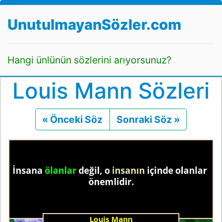
UnutulmayanSözler.com
Hangi ünlünün sözlerini arıyorsunuz?
Louis Mann Sözleri
« Önceki Söz
Önceki
Sonraki Söz »
Sonraki