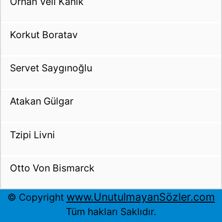
Orhan Veli Kanık
Korkut Boratav
Servet Saygınoğlu
Atakan Gülgar
Tzipi Livni
Otto Von Bismarck
www.UnutulmayanSözler.com
© Copyright
Tüm hakları Saklıdır.