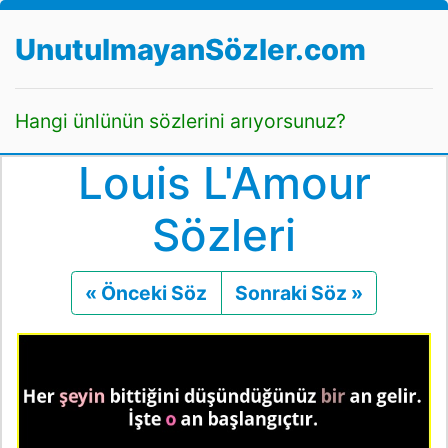
UnutulmayanSözler.com
Hangi ünlünün sözlerini arıyorsunuz?
Louis L'Amour
Sözleri
« Önceki Söz
Önceki
Sonraki Söz »
Sonraki