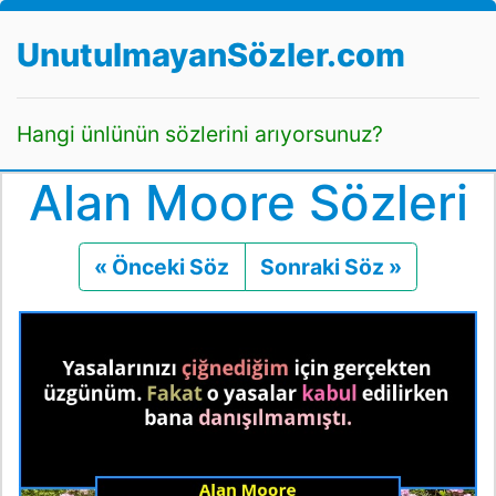
UnutulmayanSözler.com
Hangi ünlünün sözlerini arıyorsunuz?
Alan Moore Sözleri
« Önceki Söz
Önceki
Sonraki Söz »
Sonraki