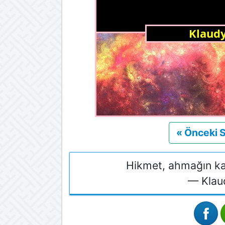
« Önceki 
Hikmet, ahmağın ka
— Klau