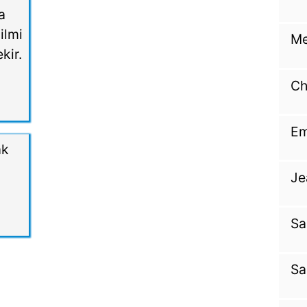
a
 ilmi
Me
kir.
Ch
Em
ak
Je
Sa
Sa