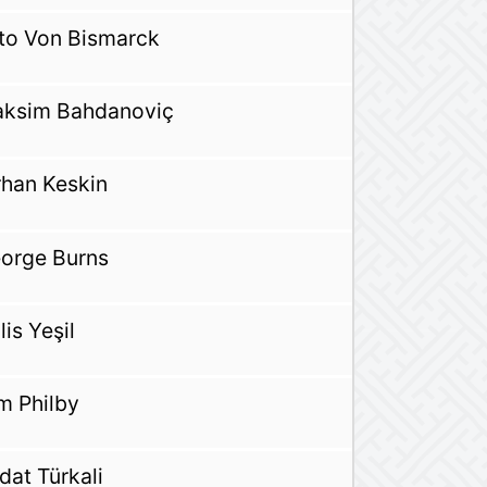
to Von Bismarck
ksim Bahdanoviç
rhan Keskin
orge Burns
lis Yeşil
m Philby
dat Türkali