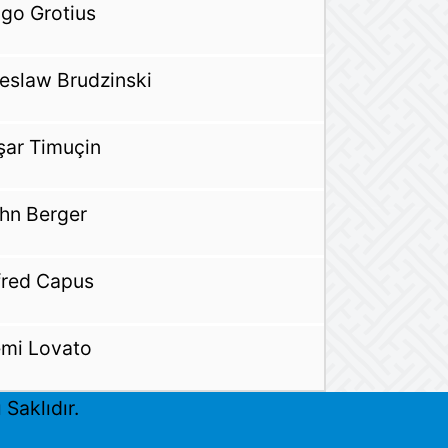
go Grotius
eslaw Brudzinski
şar Timuçin
hn Berger
fred Capus
mi Lovato
Saklıdır.