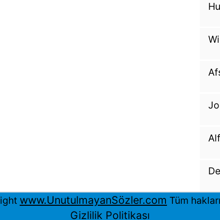
Hu
Wi
Af
Jo
Al
De
www.UnutulmayanSözler.com
ight
Tüm hakları 
Gizlilik Politikası