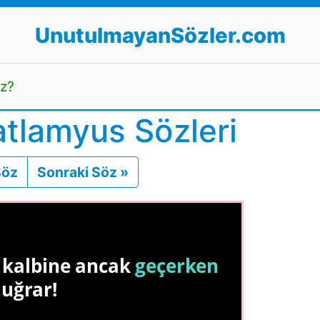
UnutulmayanSözler.com
uz?
tlamyus Sözleri
Söz
Önceki
Sonraki Söz »
Sonraki