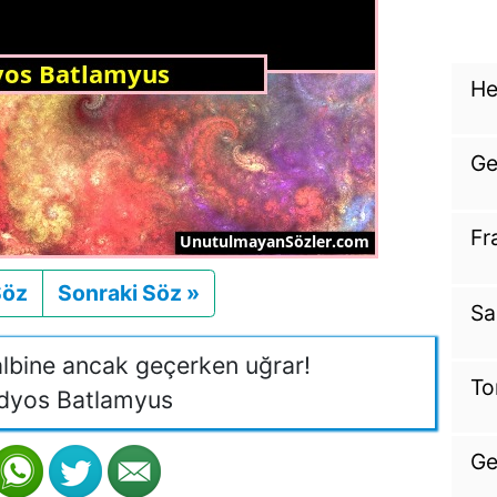
He
Ge
Fr
Söz
Önceki
Sonraki Söz »
Sonraki
Sa
lbine ancak geçerken uğrar!
To
dyos Batlamyus
Ge