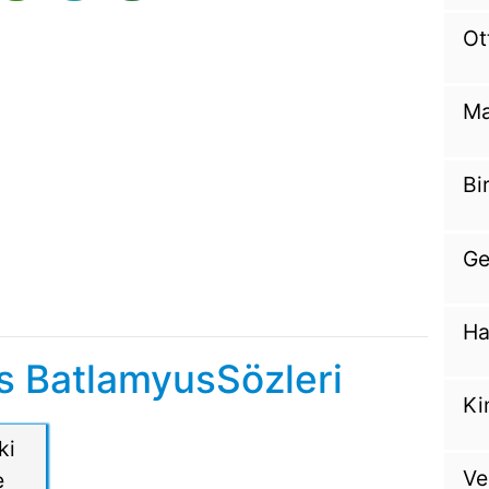
Ot
Ma
Bi
Ge
Ha
s BatlamyusSözleri
Ki
ki
Ve
e