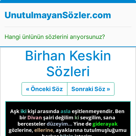
UnutulmayanSözler.com
Hangi ünlünün sözlerini arıyorsunuz?
Birhan Keskin
Sözleri
« Önceki Söz
Önceki
Sonraki Söz »
Sonraki